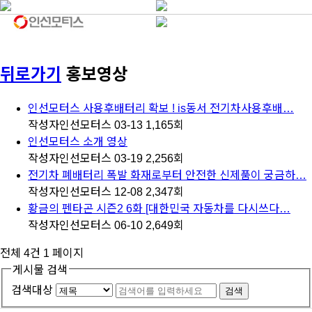
뒤로가기
홍보영상
인선모터스 사용후배터리 확보 ! is동서 전기차사용후배…
작성자
인선모터스
03-13
1,165
회
인선모터스 소개 영상
작성자
인선모터스
03-19
2,256
회
전기차 폐배터리 폭발 화재로부터 안전한 신제품이 궁금하…
작성자
인선모터스
12-08
2,347
회
황금의 펜타곤 시즌2 6화 [대한민국 자동차를 다시쓰다…
작성자
인선모터스
06-10
2,649
회
전체 4건
1 페이지
게시물 검색
검색대상
검색